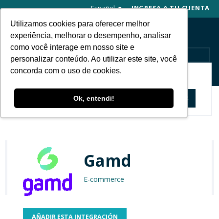
Español
INGRESA A TU CUENTA
Utilizamos cookies para oferecer melhor
experiência, melhorar o desempenho, analisar
como você interage em nosso site e
MENU
personalizar conteúdo. Ao utilizar este site, você
concorda com o uso de cookies.
APP STORE
Aplicaciones y soluciones
Gamd
Ok, entendi!
Gamd
E-commerce
AÑADIR ESTA INTEGRACIÓN